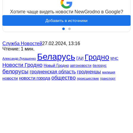
Хотите чаще видеть новости NewGrodno в Google?
Добавить в источники
Служба Новостей
27.02.2024, 13:16
Чтение: 1 мин.
Беларусь
Гродно
ГАИ
МЧС
Александр Лукашенко
Новости Гродно
Новый Гродно
автоновости
белорус
белорусы
гродненская область
гродненцы
милиция
общество
новости
новости города
происшествие
транспорт