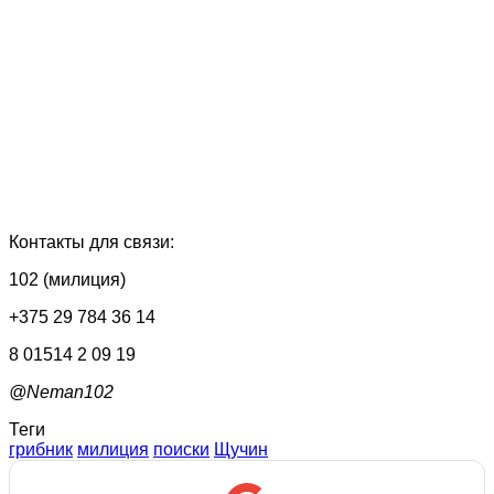
Контакты для связи:
102 (милиция)
+375 29 784 36 14
8 01514 2 09 19
@Neman102
Теги
грибник
милиция
поиски
Щучин