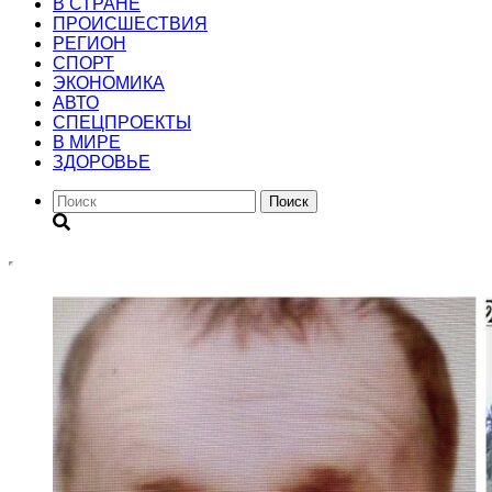
В СТРАНЕ
ПРОИСШЕСТВИЯ
РЕГИОН
CПОРТ
ЭКОНОМИКА
АВТО
СПЕЦПРОЕКТЫ
В МИРЕ
ЗДОРОВЬЕ
Поиск