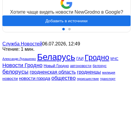
Хотите чаще видеть новости NewGrodno в Google?
Добавить в источники
Служба Новостей
06.07.2026, 12:49
Чтение: 1 мин.
Беларусь
Гродно
ГАИ
МЧС
Александр Лукашенко
Новости Гродно
Новый Гродно
автоновости
белорус
белорусы
гродненская область
гродненцы
милиция
общество
новости
новости города
происшествие
транспорт