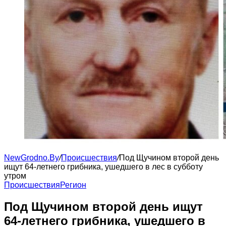
NewGrodno.By
/
Происшествия
/
Под Щучином второй день
ищут 64-летнего грибника, ушедшего в лес в субботу
утром
Происшествия
Регион
Под Щучином второй день ищут
64-летнего грибника, ушедшего в