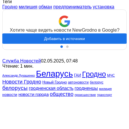
Теги
Гродно
милиция
обман
предприниматель
установка
Хотите чаще видеть новости NewGrodno в Google?
Добавить в источники
Служба Новостей
02.05.2025, 07:48
Чтение: 1 мин.
Беларусь
Гродно
ГАИ
МЧС
Александр Лукашенко
Новости Гродно
Новый Гродно
автоновости
белорус
белорусы
гродненская область
гродненцы
милиция
общество
новости
новости города
происшествие
транспорт