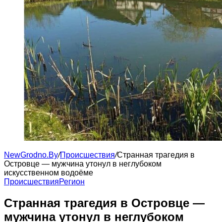
NewGrodno.By
/
Происшествия
/
Странная трагедия в
Островце — мужчина утонул в неглубоком
искусственном водоёме
Происшествия
Регион
Странная трагедия в Островце —
мужчина утонул в неглубоком