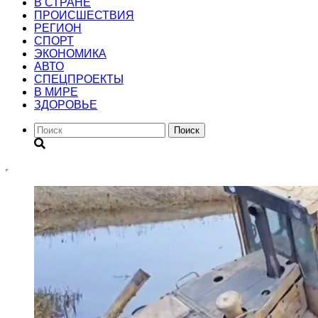
В СТРАНЕ
ПРОИСШЕСТВИЯ
РЕГИОН
CПОРТ
ЭКОНОМИКА
АВТО
СПЕЦПРОЕКТЫ
В МИРЕ
ЗДОРОВЬЕ
Поиск