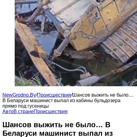
NewGrodno.By
/
Происшествия
/
Шансов выжить не было…
В Беларуси машинист выпал из кабины бульдозера
прямо под гусеницы
Авто
В стране
Происшествия
Шансов выжить не было… В
Беларуси машинист выпал из