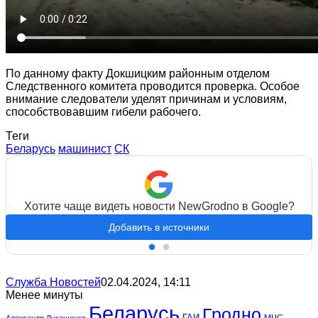
По данному факту Докшицким районным отделом
Следственного комитета проводится проверка. Особое
внимание следователи уделят причинам и условиям,
способствовавшим гибели рабочего.
Теги
Беларусь
машинист
СК
Хотите чаще видеть новости NewGrodno в Google?
Добавить в источники
Служба Новостей
02.04.2024, 14:11
Менее минуты
Беларусь
Гродно
ГАИ
МЧС
Александр Лукашенко