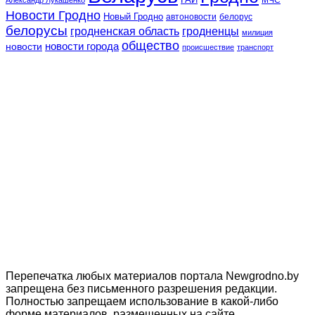
Новости Гродно
Новый Гродно
автоновости
белорус
белорусы
гродненская область
гродненцы
милиция
общество
новости
новости города
происшествие
транспорт
Перепечатка любых материалов портала Newgrodno.by
запрещена без письменного разрешения редакции.
Полностью запрещаем использование в какой-либо
форме материалов, размещенных на сайте