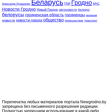
Беларусь
Гродно
ГАИ
МЧС
Александр Лукашенко
Новости Гродно
Новый Гродно
автоновости
белорус
белорусы
гродненская область
гродненцы
милиция
общество
новости
новости города
происшествие
транспорт
Перепечатка любых материалов портала Newgrodno.by
запрещена без письменного разрешения редакции.
Полностью запрещаем использование в какой-либо