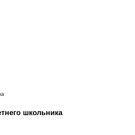
ка
етнего школьника