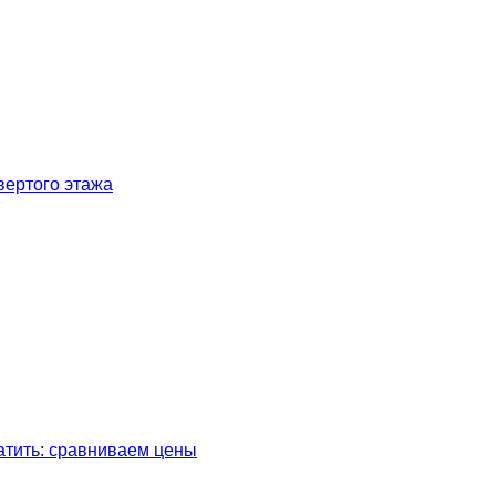
вертого этажа
латить: сравниваем цены