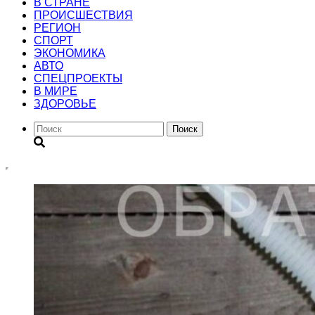
В СТРАНЕ
ПРОИСШЕСТВИЯ
РЕГИОН
CПОРТ
ЭКОНОМИКА
АВТО
СПЕЦПРОЕКТЫ
В МИРЕ
ЗДОРОВЬЕ
Поиск