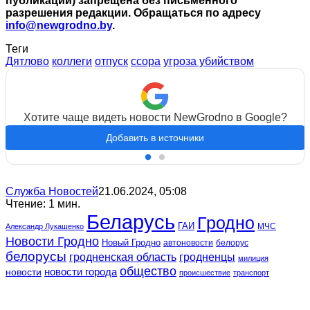
публикации) запрещена без письменного
разрешения редакции. Обращаться по адресу
info@newgrodno.by
.
Теги
Дятлово
коллеги
отпуск
ссора
угроза убийством
Хотите чаще видеть новости NewGrodno в Google?
Добавить в источники
Служба Новостей
21.06.2024, 05:08
Чтение: 1 мин.
Беларусь
Гродно
ГАИ
МЧС
Александр Лукашенко
Новости Гродно
Новый Гродно
автоновости
белорус
белорусы
гродненская область
гродненцы
милиция
общество
новости
новости города
происшествие
транспорт