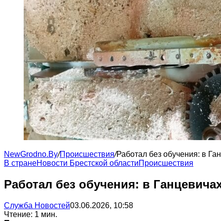
NewGrodno.By
/
Происшествия
/
Работал без обучения: в Га
В стране
Новости Брестской области
Происшествия
Работал без обучения: в Ганцевича
Служба Новостей
03.06.2026, 10:58
Чтение: 1 мин.