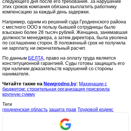
следующего дня после его требования. За нарушение
этих сроков компания обязана выплатить работнику
компенсацию за каждый день задержки.
Например, одним из решений суда Гродненского района
с местного ООО в пользу бывшей сотрудницы было
взыскано более 28 тысяч рублей. Женщина, занимавшая
должности менеджера, а затем директора, была уволена
по соглашению сторон. В положенный срок не получила
ни зарплату, ни окончательный расчет.
По данным
БЕЛТА
, право на оплату труда является
конституционной гарантией. Суды готовы защищать его
при наличии доказательств нарушений со стороны
нанимателя.
Читайте также на
Newgrodno.by
:
Махинации с
бюджетом: строительная организация присвоила
крупную сумму
Теги
гродненская область
защита прав
Трудовой кодекс