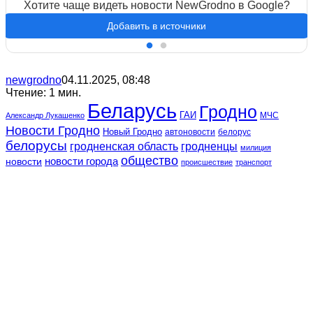
Хотите чаще видеть новости NewGrodno в Google?
Добавить в источники
newgrodno
04.11.2025, 08:48
Чтение: 1 мин.
Беларусь
Гродно
ГАИ
МЧС
Александр Лукашенко
Новости Гродно
Новый Гродно
автоновости
белорус
белорусы
гродненская область
гродненцы
милиция
общество
новости
новости города
происшествие
транспорт