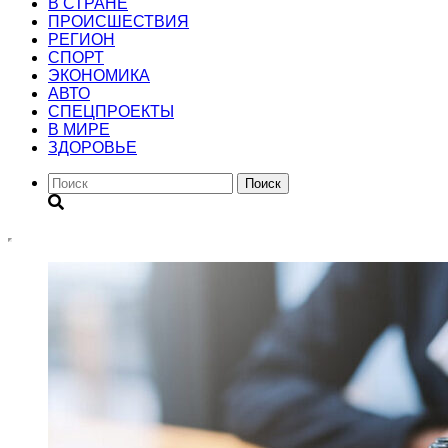
В СТРАНЕ
ПРОИСШЕСТВИЯ
РЕГИОН
CПОРТ
ЭКОНОМИКА
АВТО
СПЕЦПРОЕКТЫ
В МИРЕ
ЗДОРОВЬЕ
Поиск