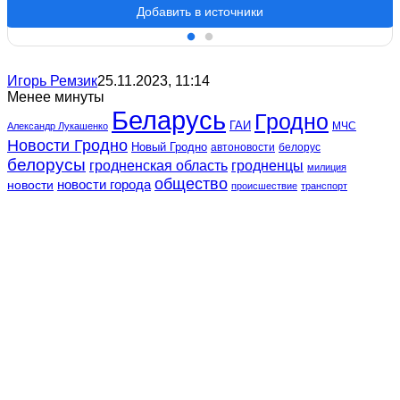
Добавить в источники
Игорь Ремзик
25.11.2023, 11:14
Менее минуты
Беларусь
Гродно
ГАИ
МЧС
Александр Лукашенко
Новости Гродно
Новый Гродно
автоновости
белорус
белорусы
гродненская область
гродненцы
милиция
общество
новости
новости города
происшествие
транспорт