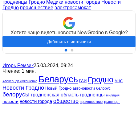
гродненцы
Гродно
Медики
новости города
Новости
Гродно
происшествие
электросамокат
Хотите чаще видеть новости NewGrodno в Google?
Добавить в источники
Игорь Ремзик
25.03.2024, 09:24
Чтение: 1 мин.
Беларусь
Гродно
ГАИ
МЧС
Александр Лукашенко
Новости Гродно
Новый Гродно
автоновости
белорус
белорусы
гродненская область
гродненцы
милиция
общество
новости
новости города
происшествие
транспорт