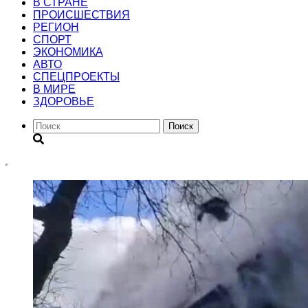
В СТРАНЕ
ПРОИСШЕСТВИЯ
РЕГИОН
CПОРТ
ЭКОНОМИКА
АВТО
СПЕЦПРОЕКТЫ
В МИРЕ
ЗДОРОВЬЕ
Поиск