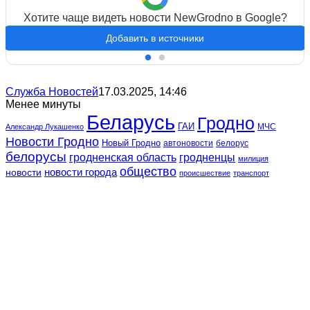
Хотите чаще видеть новости NewGrodno в Google?
Добавить в источники
Служба Новостей
17.03.2025, 14:46
Менее минуты
Беларусь
Гродно
ГАИ
МЧС
Александр Лукашенко
Новости Гродно
Новый Гродно
автоновости
белорус
белорусы
гродненская область
гродненцы
милиция
общество
новости
новости города
происшествие
транспорт