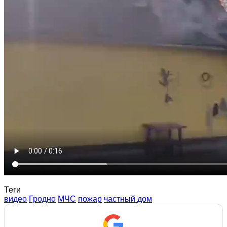
Теги
видео
Гродно
МЧС
пожар
частный дом