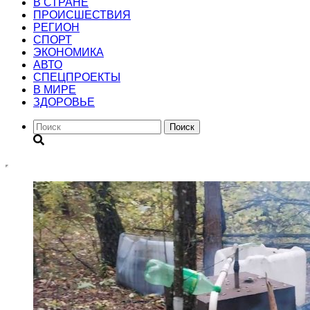
В СТРАНЕ
ПРОИСШЕСТВИЯ
РЕГИОН
CПОРТ
ЭКОНОМИКА
АВТО
СПЕЦПРОЕКТЫ
В МИРЕ
ЗДОРОВЬЕ
Поиск