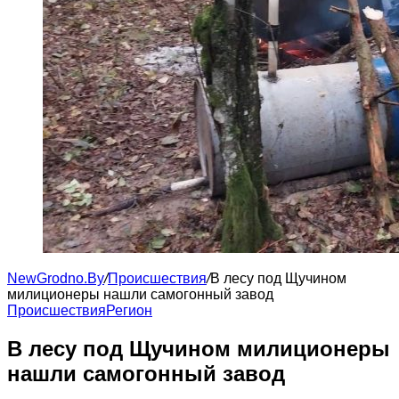
NewGrodno.By
/
Происшествия
/
В лесу под Щучином
милиционеры нашли самогонный завод
Происшествия
Регион
В лесу под Щучином милиционеры
нашли самогонный завод