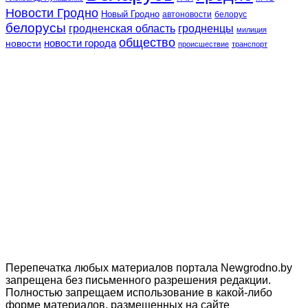
Новости Гродно
Новый Гродно
автоновости
белорус
белорусы
гродненская область
гродненцы
милиция
общество
новости
новости города
происшествие
транспорт
Перепечатка любых материалов портала Newgrodno.by
запрещена без письменного разрешения редакции.
Полностью запрещаем использование в какой-либо
форме материалов, размещенных на сайте