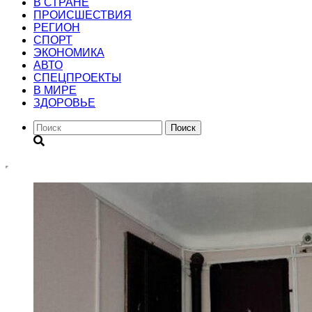
В СТРАНЕ
ПРОИСШЕСТВИЯ
РЕГИОН
CПОРТ
ЭКОНОМИКА
АВТО
СПЕЦПРОЕКТЫ
В МИРЕ
ЗДОРОВЬЕ
Поиск