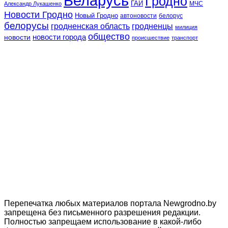
Беларусь
Гродно
ГАИ
МЧС
Александр Лукашенко
Новости Гродно
Новый Гродно
автоновости
белорус
белорусы
гродненская область
гродненцы
милиция
общество
новости
новости города
происшествие
транспорт
Перепечатка любых материалов портала Newgrodno.by
запрещена без письменного разрешения редакции.
Полностью запрещаем использование в какой-либо