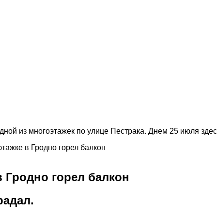
этажке в Гродно горел балкон
в Гродно горел балкон
радал.