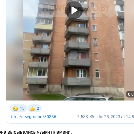
кона вырывались языки пламени.