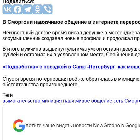
Поделиться:
В Сморгони навязчивое общение в интернете перерос
Неизвестный долгое время писал девушке в мессенджерах.
злоумышленник создавал новые профили и продолжал пр
В итоге мужчина выдвинул ультиматум: он оставит девушку
рублей и оставила их в условленном месте. Сообщения де
«Подработка» с поездкой в Санкт-Петербург: как мош
Спустя время потерпевшая всё же обратилась в милицию
обстоятельства произошедшего.
Теги
вымогательство
милиция
навязчивое общение
сеть
Сморг
Хотите чаще видеть новости NewGrodno в Googl