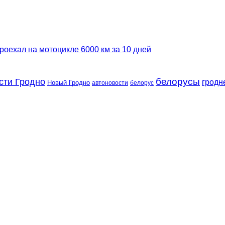
роехал на мотоцикле 6000 км за 10 дней
сти Гродно
белорусы
гродн
Новый Гродно
автоновости
белорус