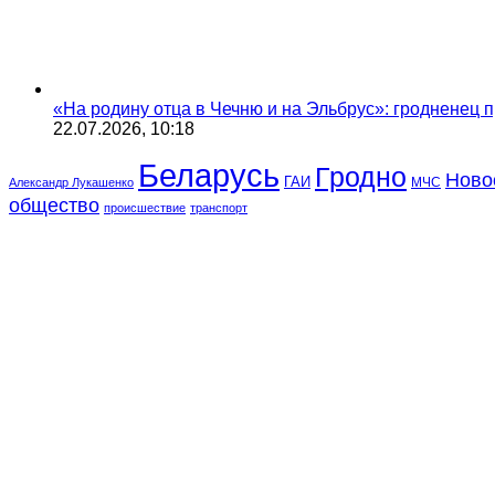
«На родину отца в Чечню и на Эльбрус»: гродненец п
22.07.2026, 10:18
Беларусь
Гродно
Ново
ГАИ
МЧС
Александр Лукашенко
общество
происшествие
транспорт