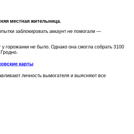
няя местная жительница.
опытки заблокировать аккаунт не помогали —
г у горожанки не было. Однако она смогла собрать 3100
 Гродно.
ковские карты
авливают личность вымогателя и выясняют все
наете новость? Пишите в наш Telegram-bot.