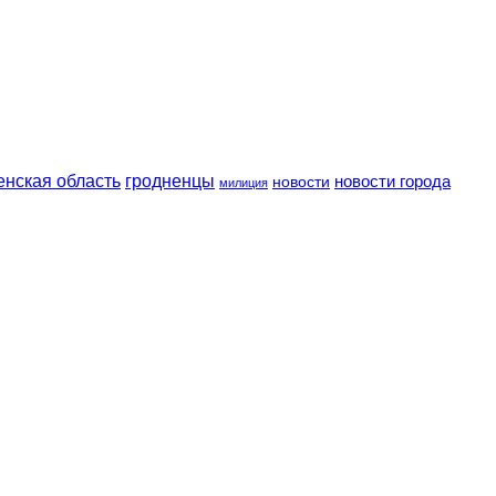
енская область
гродненцы
новости
новости города
милиция