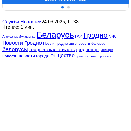
Служба Новостей
24.06.2025, 11:38
Чтение: 1 мин.
Беларусь
Гродно
ГАИ
МЧС
Александр Лукашенко
Новости Гродно
Новый Гродно
автоновости
белорус
белорусы
гродненская область
гродненцы
милиция
общество
новости
новости города
происшествие
транспорт