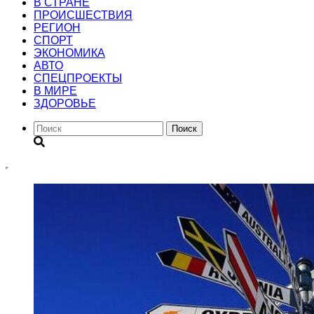
В СТРАНЕ
ПРОИСШЕСТВИЯ
РЕГИОН
CПОРТ
ЭКОНОМИКА
АВТО
СПЕЦПРОЕКТЫ
В МИРЕ
ЗДОРОВЬЕ
Поиск