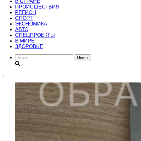
В СТРАНЕ
ПРОИСШЕСТВИЯ
РЕГИОН
CПОРТ
ЭКОНОМИКА
АВТО
СПЕЦПРОЕКТЫ
В МИРЕ
ЗДОРОВЬЕ
Поиск