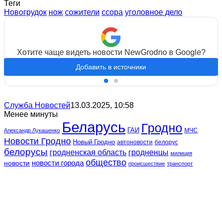
Теги
Новогрудок
нож
сожители
ссора
уголовное дело
Хотите чаще видеть новости NewGrodno в Google?
Добавить в источники
Служба Новостей
13.03.2025, 10:58
Менее минуты
Беларусь
Гродно
ГАИ
МЧС
Александр Лукашенко
Новости Гродно
Новый Гродно
автоновости
белорус
белорусы
гродненская область
гродненцы
милиция
общество
новости
новости города
происшествие
транспорт