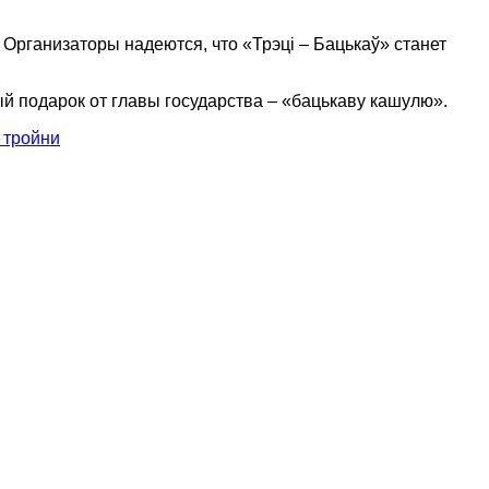
 Организаторы надеются, что «Трэці – Бацькаў» станет
й подарок от главы государства – «бацькаву кашулю».
2 тройни
наете новость? Пишите в наш Telegram-bot.