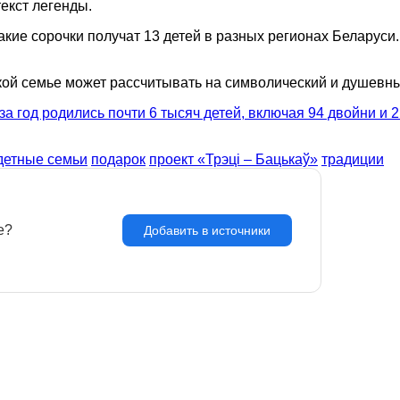
екст легенды.
акие сорочки получат 13 детей в разных регионах Беларуси.
кой семье может рассчитывать на символический и душевны
за год родились почти 6 тысяч детей, включая 94 двойни и 
детные семьи
подарок
проект «Трэці – Бацькаў»
традиции
e?
З
Добавить в источники