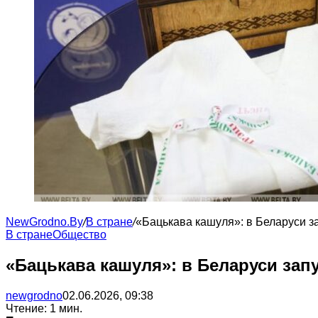
NewGrodno.By
/
В стране
/
«Бацькава кашуля»: в Беларуси з
В стране
Общество
«Бацькава кашуля»: в Беларуси зап
newgrodno
02.06.2026, 09:38
Чтение: 1 мин.