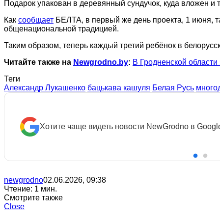
Подарок упакован в деревянный сундучок, куда вложен и т
Как
сообщает
БЕЛТА, в первый же день проекта, 1 июня, т
общенациональной традицией.
Таким образом, теперь каждый третий ребёнок в белорусс
Читайте также на
Newgrodno.by
:
В Гродненской области 
Теги
Александр Лукашенко
бацькава кашуля
Белая Русь
много
Хотите чаще видеть новости NewGrodno в Googl
newgrodno
02.06.2026, 09:38
Чтение: 1 мин.
Смотрите также
Close