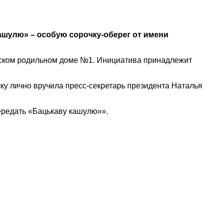
кашулю» – особую сорочку-оберег от имени
инском родильном доме №1. Инициатива принадлежит
у лично вручила пресс-секретарь президента Наталья
ередать «Бацькаву кашулю»».