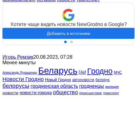
Хотите чаще видеть новости NewGrodno в Google?
Добавить в источники
Игорь Ремзик
20.08.2023, 07:28
Менее минуты
Беларусь
Гродно
ГАИ
МЧС
Александр Лукашенко
Новости Гродно
Новый Гродно
автоновости
белорус
белорусы
гродненская область
гродненцы
милиция
общество
новости
новости города
происшествие
транспорт