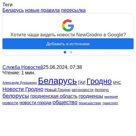
Теги
Беларусь
новые правила
пересылка
Хотите чаще видеть новости NewGrodno в Google?
Добавить в источники
Служба Новостей
25.06.2024, 07:38
Чтение: 1 мин.
Беларусь
Гродно
ГАИ
МЧС
Александр Лукашенко
Новости Гродно
Новый Гродно
автоновости
белорус
белорусы
гродненская область
гродненцы
милиция
общество
новости
новости города
происшествие
транспорт