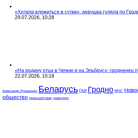
«Хотела вложиться в сутки»: девушка гуляла по Грод
29.07.2026, 10:28
«На родину отца в Чечню и на Эльбрус»: гродненец п
22.07.2026, 10:18
Беларусь
Гродно
Ново
ГАИ
МЧС
Александр Лукашенко
общество
происшествие
транспорт