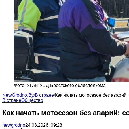
Фото: УГАИ УВД Брестского облисполкома
NewGrodno.By
/
В стране
/
Как начать мотосезон без аварий:
В стране
Общество
Как начать мотосезон без аварий: 
newgrodno
24.03.2026, 09:28