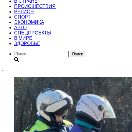
В СТРАНЕ
ПРОИСШЕСТВИЯ
РЕГИОН
CПОРТ
ЭКОНОМИКА
АВТО
СПЕЦПРОЕКТЫ
В МИРЕ
ЗДОРОВЬЕ
Поиск