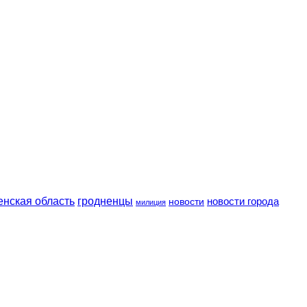
енская область
гродненцы
новости
новости города
милиция