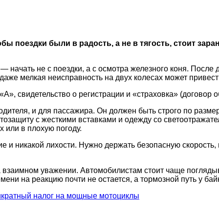
бы поездки были в радость, а не в тягость, стоит зар
 начать не с поездки, а с осмотра железного коня. После 
 даже мелкая неисправность на двух колесах может привест
А», свидетельство о регистрации и «страховка» (договор о
ителя, и для пассажира. Он должен быть строго по размеру
защиту с жесткими вставками и одежду со светоотражателя
х или в плохую погоду.
вие и никакой лихости. Нужно держать безопасную скорость,
 взаимном уважении. Автомобилистам стоит чаще поглядыва
мени на реакцию почти не остается, а тормозной путь у бай
икратный налог на мощные мотоциклы