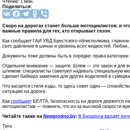
Чтение: 1 мин.
Поделиться:
Скоро на дорогах станет больше мотоциклистов, и что
важные правила для тех, кто открывает сезон.
Как сообщает ГАИ УВД Брестского облисполкома, главное —
свет, давление в шинах и уровень всех жидкостей. Любая,
Документы тоже должны быть в порядке: права категории «
Отдельное внимание — защите. Шлем — это закон и для вод
шлемом: специалисты советуют надевать специальную мото
сделает байкера заметнее для других водителей в сумерка
Что касается стиля езды, то здесь совет один — спокойст
ситуацию на дороге.
Как
сообщает
БЕЛТА, безопасность на дороге держится на
мотоциклистам — помнить, что из-за высокой скорости вре
Читайте также на
Newgrodno.by
:
В Беларуси вводят пят
Теги