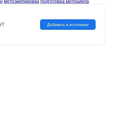
он
мотоэкипировка
подготовка мотоцикла
e?
З
Добавить в источники