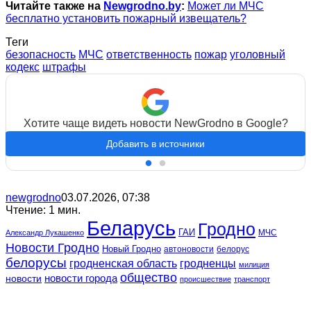
Читайте также на
Newgrodno.by
:
Может ли МЧС
бесплатно установить пожарный извещатель?
Теги
безопасность
МЧС
ответственность
пожар
уголовный
кодекс
штрафы
Хотите чаще видеть новости NewGrodno в Google?
Добавить в источники
newgrodno
03.07.2026, 07:38
Чтение: 1 мин.
Беларусь
Гродно
ГАИ
МЧС
Александр Лукашенко
Новости Гродно
Новый Гродно
автоновости
белорус
белорусы
гродненская область
гродненцы
милиция
общество
новости
новости города
происшествие
транспорт