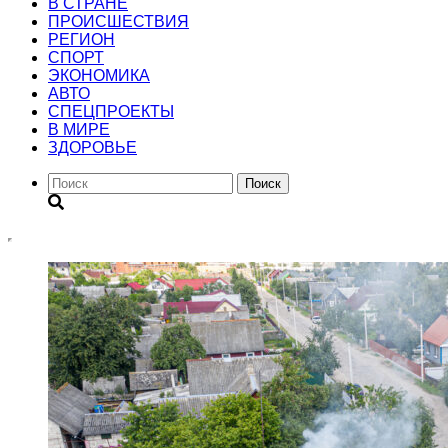
В СТРАНЕ
ПРОИСШЕСТВИЯ
РЕГИОН
CПОРТ
ЭКОНОМИКА
АВТО
СПЕЦПРОЕКТЫ
В МИРЕ
ЗДОРОВЬЕ
Поиск