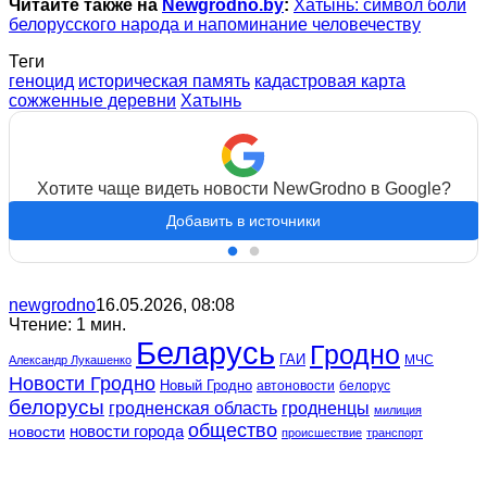
Читайте также на
Newgrodno.by
:
Хатынь: символ боли
белорусского народа и напоминание человечеству
Теги
геноцид
историческая память
кадастровая карта
сожженные деревни
Хатынь
Хотите чаще видеть новости NewGrodno в Google?
Добавить в источники
newgrodno
16.05.2026, 08:08
Чтение: 1 мин.
Беларусь
Гродно
ГАИ
МЧС
Александр Лукашенко
Новости Гродно
Новый Гродно
автоновости
белорус
белорусы
гродненская область
гродненцы
милиция
общество
новости
новости города
происшествие
транспорт