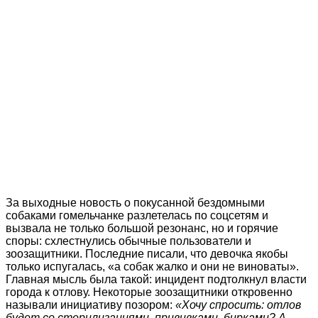
За выходные новость о покусанной бездомными
собаками гомельчанке разлетелась по соцсетям и
вызвала не только большой резонанс, но и горячие
споры: схлестнулись обычные пользователи и
зоозащитники. Последние писали, что девочка якобы
только испугалась, «а собак жалко и они не виноваты».
Главная мысль была такой: инцидент подтолкнул власти
города к отлову. Некоторые зоозащитники откровенно
называли инициативу позором:
«Хочу спросить: отлов
будет со стерилизациями, прививками, бирками? А