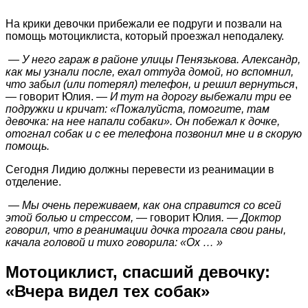
На крики девочки прибежали ее подруги и позвали на
помощь мотоциклиста, который проезжал неподалеку.
— У него гараж в районе улицы Пенязькова. Александр,
как мы узнали после, ехал оттуда домой, но вспомнил,
что забыл (или потерял) телефон, и решил вернуться
,
— говорит Юлия.
— И тут на дорогу выбежали три ее
подружки и кричат: «Пожалуйста, помогите, там
девочка: на нее напали собаки». Он побежал к дочке,
отогнал собак и с ее телефона позвонил мне и в скорую
помощь.
Сегодня Лидию должны перевести из реанимации в
отделение.
— Мы очень переживаем, как она справится со всей
этой болью и стрессом,
— говорит Юлия
. — Доктор
говорил, что в реанимации дочка трогала свои раны,
качала головой и тихо говорила: «Ох … »
Мотоциклист, спасший девочку:
«Вчера видел тех собак»