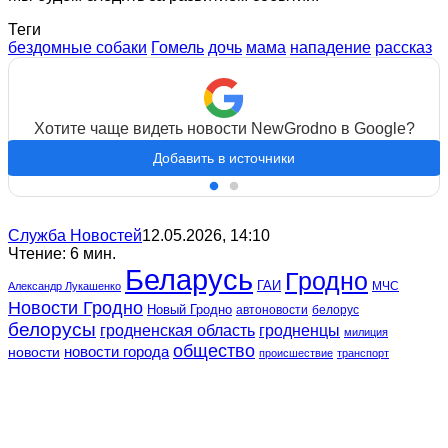
Теги
бездомные собаки
Гомель
дочь
мама
нападение
рассказ
Хотите чаще видеть новости NewGrodno в Google?
Добавить в источники
Служба Новостей
12.05.2026, 14:10
Чтение: 6 мин.
Беларусь
Гродно
ГАИ
МЧС
Александр Лукашенко
Новости Гродно
Новый Гродно
автоновости
белорус
белорусы
гродненская область
гродненцы
милиция
общество
новости
новости города
происшествие
транспорт