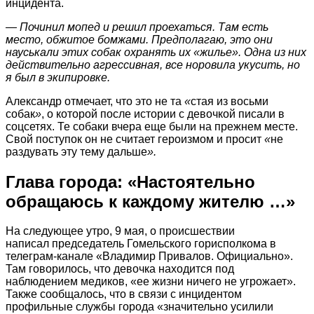
инцидента.
— Починил мопед и решил проехаться. Там есть
место, обжитое бомжами. Предполагаю, это они
науськали этих собак охранять их «жилье». Одна из них
действительно агрессивная, все норовила укусить, но
я был в экипировке.
Александр отмечает, что это не та
«
стая из восьми
собак
»
, о которой после истории с девочкой писали в
соцсетях. Те собаки вчера еще были на прежнем месте.
Свой поступок он не считает героизмом и просит
«
не
раздувать эту тему дальше
».
Глава города: «Настоятельно
обращаюсь к каждому жителю …»
На следующее утро, 9 мая, о происшествии
написал председатель Гомельского горисполкома в
телеграм-канале «Владимир Привалов. Официально».
Там говорилось, что девочка находится под
наблюдением медиков, «ее жизни ничего не угрожает».
Также сообщалось, что в связи с инцидентом
профильные службы города «значительно усилили