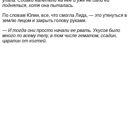
упала. Собаки налетели на нее и уже не дали ей
подняться, хотя она пыталась.
По словам Юлии, все, что смогла Лида, — это уткнуться в
землю лицом и закрыть голову руками.
— И тогда они просто начали ее рвать. Укусов было
много по всему телу, в том числе гематом, ссадин,
царапин от когтей.