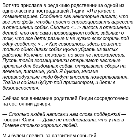
Вот что прислала в редакцию родственница одной из
одноклассниц пострадавшей Лидии:
«Я в ужасе с
комментариев. Особенно как некоторые писали, что
все это фейк, чтобы просто спровоцировать агрессию
в отношении собак. Сколько <…> лилось в отношении
детей, что они сами провоцируют собак, забывая о
том, что все дети разные и не нужно всех стричь под
одну гребенку. <…> Как говорилось, здесь решение
только одно: диких собак нужно убрать из жилых
районов. Конечно, их жалко, но всех не пережалеешь.
Пусть тогда зоозащитники открывают частные
приюты для бездомных собак, открывают сборы на
лечение, питание, уход. Я думаю, многие
неравнодушные люди будут вносить пожертвования.
Тогда и собаки будут под присмотром, и дети в
безопасности».
Сейчас все внимание родителей Лидии сосредоточено
на состоянии дочери.
— Столько людей написали нам слова поддержки!
—
говорит Юлия.
— Даже не предполагала, что у нас в
Гомеле столько хороших людей.
Мы будем следить за развитием событий.