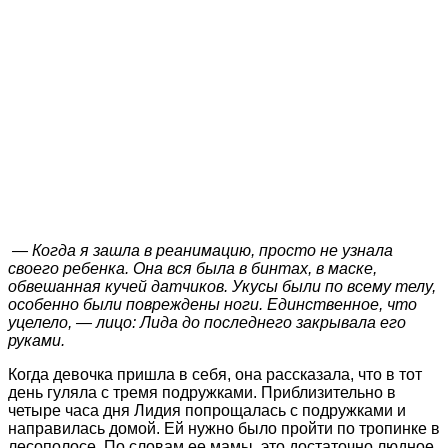
— Когда я зашла в реанимацию, просто не узнала
своего ребенка. Она вся была в бинтах, в маске,
обвешанная кучей датчиков. Укусы были по всему телу,
особенно были повреждены ноги. Единственное, что
уцелело, — лицо: Лида до последнего закрывала его
руками.
Когда девочка пришла в себя, она рассказала, что в тот
день гуляла с тремя подружками. Приблизительно в
четыре часа дня Лидия попрощалась с подружками и
направилась домой. Ей нужно было пройти по тропинке в
лесополосе. По словам ее мамы, это достаточно людное