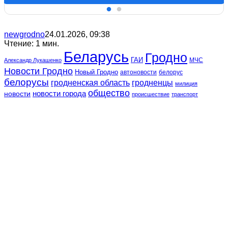
newgrodno
24.01.2026, 09:38
Чтение: 1 мин.
Беларусь
Гродно
ГАИ
МЧС
Александр Лукашенко
Новости Гродно
Новый Гродно
автоновости
белорус
белорусы
гродненская область
гродненцы
милиция
общество
новости
новости города
происшествие
транспорт