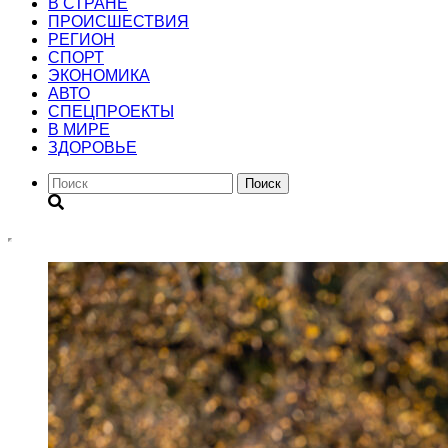
В СТРАНЕ
ПРОИСШЕСТВИЯ
РЕГИОН
CПОРТ
ЭКОНОМИКА
АВТО
СПЕЦПРОЕКТЫ
В МИРЕ
ЗДОРОВЬЕ
Поиск