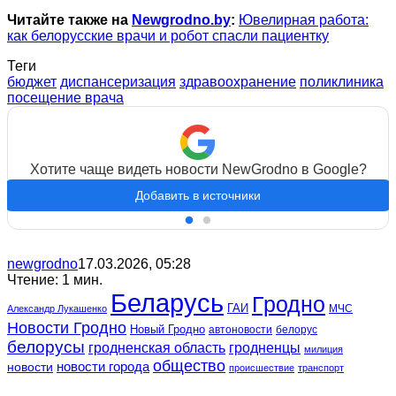
Читайте также на
Newgrodno.by
:
Ювелирная работа:
как белорусские врачи и робот спасли пациентку
Теги
бюджет
диспансеризация
здравоохранение
поликлиника
посещение врача
Хотите чаще видеть новости NewGrodno в Google?
Добавить в источники
newgrodno
17.03.2026, 05:28
Чтение: 1 мин.
Беларусь
Гродно
ГАИ
МЧС
Александр Лукашенко
Новости Гродно
Новый Гродно
автоновости
белорус
белорусы
гродненская область
гродненцы
милиция
общество
новости
новости города
происшествие
транспорт