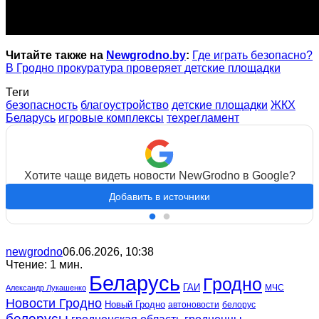
Читайте также на
Newgrodno.by
:
Где играть безопасно?
В Гродно прокуратура проверяет детские площадки
Теги
безопасность
благоустройство
детские площадки
ЖКХ
Беларусь
игровые комплексы
техрегламент
Хотите чаще видеть новости NewGrodno в Google?
Добавить в источники
newgrodno
06.06.2026, 10:38
Чтение: 1 мин.
Беларусь
Гродно
ГАИ
МЧС
Александр Лукашенко
Новости Гродно
Новый Гродно
автоновости
белорус
белорусы