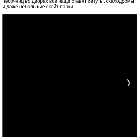
песочниц во дворах все чаще ставят батуты, скалодромы
и даже небольшие скейт-парки.