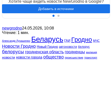
Хотите чаще видеть новости NewGrodno в Google?
Добавить в источники
newgrodno
24.05.2026, 10:08
Чтение: 1 мин.
Беларусь
Гродно
ГАИ
МЧС
Александр Лукашенко
Новости Гродно
Новый Гродно
автоновости
белорус
белорусы
гродненская область
гродненцы
милиция
общество
новости
новости города
происшествие
транспорт