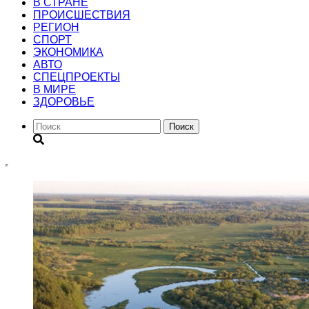
В СТРАНЕ
ПРОИСШЕСТВИЯ
РЕГИОН
CПОРТ
ЭКОНОМИКА
АВТО
СПЕЦПРОЕКТЫ
В МИРЕ
ЗДОРОВЬЕ
Поиск