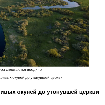
тура сплетаются воедино
 кривых окуней до утонувшей церкви
кривых окуней до утонувшей церкви