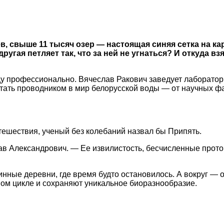
в, свыше 11 тысяч озер — настоящая синяя сетка на ка
другая петляет так, что за ней не угнаться? И откуда
ду профессионально. Вячеслав Ракович заведует лаборато
стать проводником в мир белорусской воды — от научных ф
тешествия, ученый без колебаний назвал бы Припять.
лав Александрович. — Ее извилистость, бесчисленные прото
ринные деревни, где время будто остановилось. А вокруг 
ном цикле и сохраняют уникальное биоразнообразие.