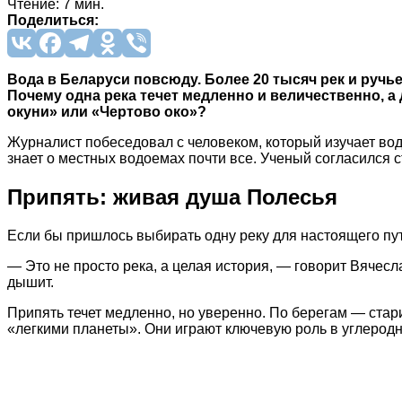
Чтение: 7 мин.
Поделиться:
Вода в Беларуси повсюду. Более 20 тысяч рек и ручье
Почему одна река течет медленно и величественно, а 
окуни» или «Чертово око»?
Журналист побеседовал с человеком, который изучает во
знает о местных водоемах почти все. Ученый согласился 
Припять: живая душа Полесья
Если бы пришлось выбирать одну реку для настоящего пу
— Это не просто река, а целая история, — говорит Вячес
дышит.
Припять течет медленно, но уверенно. По берегам — ста
«легкими планеты». Они играют ключевую роль в углерод