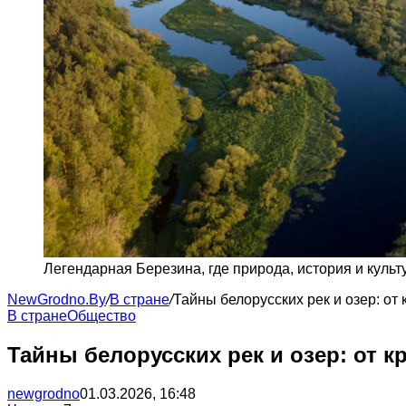
Легендарная Березина, где природа, история и куль
NewGrodno.By
/
В стране
/
Тайны белорусских рек и озер: от
В стране
Общество
Тайны белорусских рек и озер: от 
newgrodno
01.03.2026, 16:48