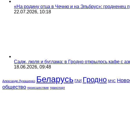
«На родину отца в Чечню и на Эльбрус»: гродненец п
22.07.2026, 10:18
Садж, люля и буглама: в Гродно открылось кафе с а
18.06.2026, 09:48
Беларусь
Гродно
Ново
ГАИ
МЧС
Александр Лукашенко
общество
происшествие
транспорт