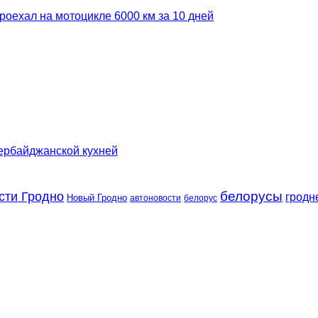
роехал на мотоцикле 6000 км за 10 дней
зербайджанской кухней
сти Гродно
белорусы
гродн
Новый Гродно
автоновости
белорус