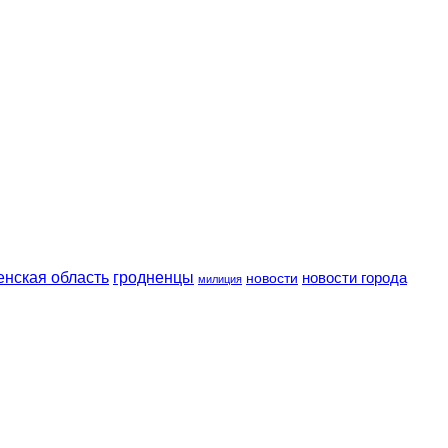
енская область
гродненцы
новости
новости города
милиция