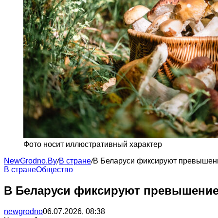
Фото носит иллюстративный характер
NewGrodno.By
/
В стране
/
В Беларуси фиксируют превышение
В стране
Общество
В Беларуси фиксируют превышение ц
newgrodno
06.07.2026, 08:38