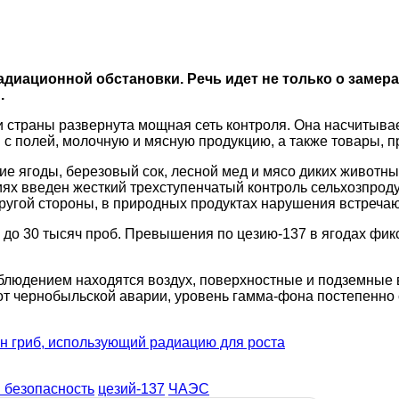
ационной обстановки. Речь идет не только о замерах 
.
и страны развернута мощная сеть контроля. Она насчитыва
 с полей, молочную и мясную продукцию, а также товары, 
е ягоды, березовый сок, лесной мед и мясо диких животны
ях введен жесткий трехступенчатый контроль сельхозпродук
угой стороны, в природных продуктах нарушения встречают
до 30 тысяч проб. Превышения по цезию-137 в ягодах фикс
людением находятся воздух, поверхностные и подземные во
от чернобыльской аварии, уровень гамма-фона постепенно 
 гриб, использующий радиацию для роста
 безопасность
цезий-137
ЧАЭС