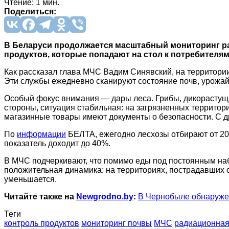
Чтение: 1 мин.
Поделиться:
В Беларуси продолжается масштабный мониторинг ради
продуктов, которые попадают на стол к потребителям
Как рассказал глава МЧС Вадим Синявский, на территори
Эти службы ежедневно сканируют состояние почв, урожай
Особый фокус внимания — дары леса. Грибы, дикорастущи
стороны, ситуация стабильная: на загрязненных территори
магазинные товары имеют документы о безопасности. С др
По
информации
БЕЛТА, ежегодно лесхозы отбирают от 20 
показатель доходит до 40%.
В МЧС подчеркивают, что помимо еды под постоянным наб
положительная динамика: на территориях, пострадавших 
уменьшается.
Читайте также на
Newgrodno.by
:
В Чернобыле обнаружен
Теги
контроль продуктов
мониторинг почвы
МЧС
радиационная