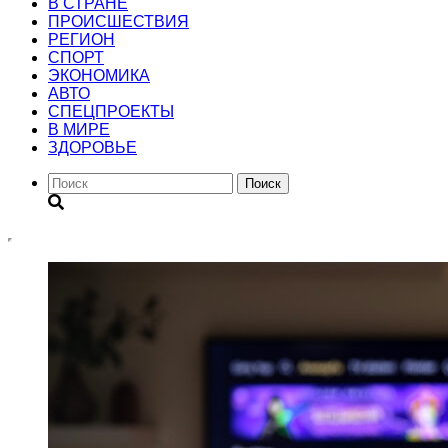
В СТРАНЕ
ПРОИСШЕСТВИЯ
РЕГИОН
CПОРТ
ЭКОНОМИКА
АВТО
СПЕЦПРОЕКТЫ
В МИРЕ
ЗДОРОВЬЕ
Поиск