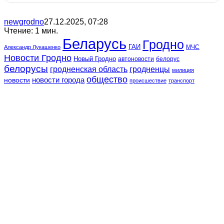
newgrodno
27.12.2025, 07:28
Чтение: 1 мин.
Беларусь
Гродно
ГАИ
МЧС
Александр Лукашенко
Новости Гродно
Новый Гродно
автоновости
белорус
белорусы
гродненская область
гродненцы
милиция
общество
новости
новости города
происшествие
транспорт