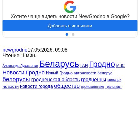
Хотите чаще видеть новости NewGrodno в Google?
Добавить в источники
newgrodno
17.05.2026, 09:08
Чтение: 1 мин.
Беларусь
Гродно
ГАИ
МЧС
Александр Лукашенко
Новости Гродно
Новый Гродно
автоновости
белорус
белорусы
гродненская область
гродненцы
милиция
общество
новости
новости города
происшествие
транспорт