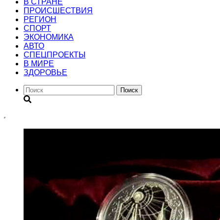
В СТРАНЕ
ПРОИСШЕСТВИЯ
РЕГИОН
CПОРТ
ЭКОНОМИКА
АВТО
СПЕЦПРОЕКТЫ
В МИРЕ
ЗДОРОВЬЕ
Поиск