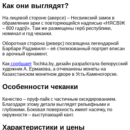
Как они выглядят?
На лицевой стороне (аверсе) – Несвижский замок в
обрамлении арки с повторяющейся надписью «НЯСВІЖ
– 800 гадоў». Там же размещены герб республики,
номинал и год чеканки.
Оборотная сторона (реверс) посвящена легендарной
Барбаре Радзивилл – её стилизованный портрет вписан
в арочный орнамент.
Как
сообщает
Tochka.by, дизайн разработала белорусский
художник А. Ермакова, а отчеканены монеты на
Казахстанском монетном дворе в Усть-Каменогорске.
Особенности чеканки
Качество – пруф-лайк с частичным оксидированием.
Благодаря этому детали выглядят рельефными и
глубокими. Боковая поверхность имеет насечку, по
окружности – выступающий кант.
Характеристики и цены