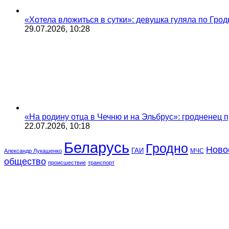
«Хотела вложиться в сутки»: девушка гуляла по Грод
29.07.2026, 10:28
«На родину отца в Чечню и на Эльбрус»: гродненец п
22.07.2026, 10:18
Беларусь
Гродно
Ново
ГАИ
МЧС
Александр Лукашенко
общество
происшествие
транспорт