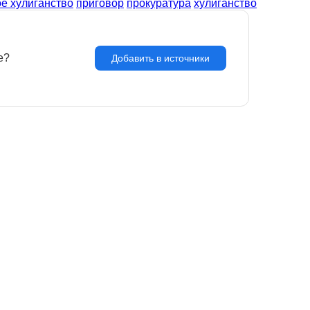
ое хулиганство
приговор
прокуратура
хулиганство
e?
З
Добавить в источники