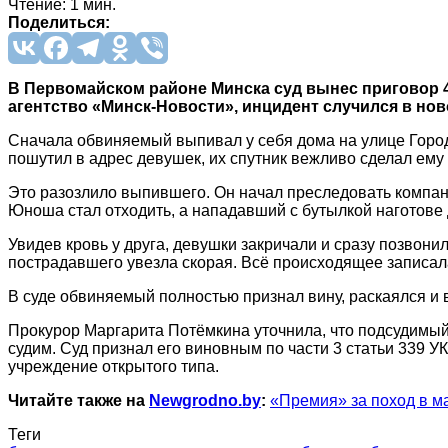
Чтение: 1 мин.
Поделиться:
В Первомайском районе Минска суд вынес приговор 
агентство «Минск-Новости», инцидент случился в но
Сначала обвиняемый выпивал у себя дома на улице Город
пошутил в адрес девушек, их спутник вежливо сделал ему
Это разозлило выпившего. Он начал преследовать компанию
Юноша стал отходить, а нападавший с бутылкой наготове 
Увидев кровь у друга, девушки закричали и сразу позвони
пострадавшего увезла скорая. Всё происходящее записал
В суде обвиняемый полностью признал вину, раскаялся и
Прокурор Маргарита Потёмкина уточнила, что подсудимый 
судим. Суд признал его виновным по части 3 статьи 339 У
учреждение открытого типа.
Читайте также на
Newgrodno.by
:
«Премия» за поход в м
Теги