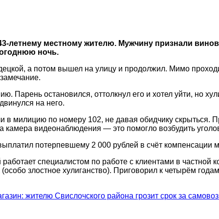
43-летнему местному жителю. Мужчину признали винов
вогоднюю ночь.
ецкой, а потом вышел на улицу и продолжил. Мимо проход
 замечание.
. Парень остановился, оттолкнул его и хотел уйти, но хул
двинулся на него.
ли в милицию по номеру 102, не давая обидчику скрыться. 
а камера видеонаблюдения — это помогло возбудить уголо
 выплатил потерпевшему 2 000 рублей в счёт компенсации 
работает специалистом по работе с клиентами в частной ко
К (особо злостное хулиганство). Приговорил к четырём год
агазин: жителю Свислочского района грозит срок за самово