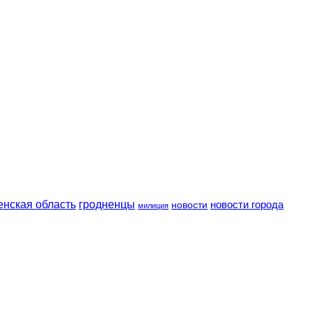
енская область
гродненцы
новости
новости города
милиция