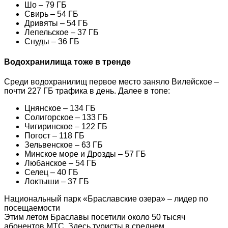
Шо – 79 ГБ
Свирь – 54 ГБ
Дривяты – 54 ГБ
Лепельское – 37 ГБ
Снуды – 36 ГБ
Водохранилища тоже в тренде
Среди водохранилищ первое место заняло Вилейское –
почти 227 ГБ трафика в день. Далее в топе:
Цнянское – 134 ГБ
Солигорское – 133 ГБ
Чигиринское – 122 ГБ
Погост – 118 ГБ
Зельвенское – 63 ГБ
Минское море и Дрозды – 57 ГБ
Любанское – 54 ГБ
Селец – 40 ГБ
Локтыши – 37 ГБ
Национальный парк «Браславские озера» – лидер по
посещаемости
Этим летом Браславы посетили около 50 тысяч
абонентов МТС. Здесь туристы в среднем