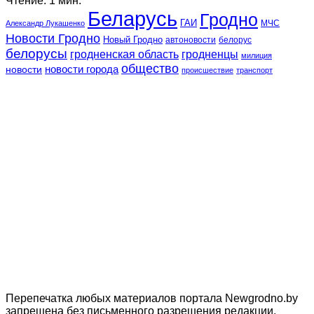
Чтение: 1 мин.
Беларусь
Гродно
ГАИ
МЧС
Александр Лукашенко
Новости Гродно
Новый Гродно
автоновости
белорус
белорусы
гродненская область
гродненцы
милиция
общество
новости
новости города
происшествие
транспорт
Перепечатка любых материалов портала Newgrodno.by
запрещена без письменного разрешения редакции.