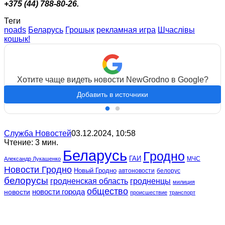
+375 (44) 788-80-26.
Теги
noads
Беларусь
Грошык
рекламная игра
Шчаслiвы
кошык!
Хотите чаще видеть новости NewGrodno в Google?
Добавить в источники
Служба Новостей
03.12.2024, 10:58
Чтение: 3 мин.
Беларусь
Гродно
ГАИ
МЧС
Александр Лукашенко
Новости Гродно
Новый Гродно
автоновости
белорус
белорусы
гродненская область
гродненцы
милиция
общество
новости
новости города
происшествие
транспорт