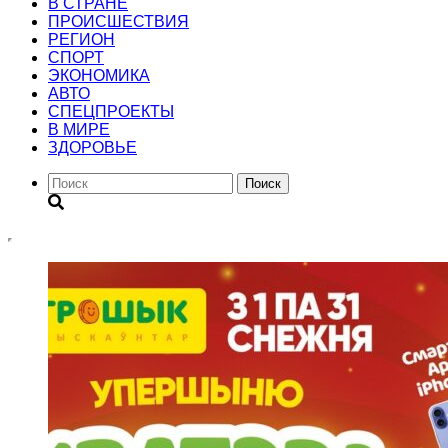
В СТРАНЕ
ПРОИСШЕСТВИЯ
РЕГИОН
CПОРТ
ЭКОНОМИКА
АВТО
СПЕЦПРОЕКТЫ
В МИРЕ
ЗДОРОВЬЕ
Поиск