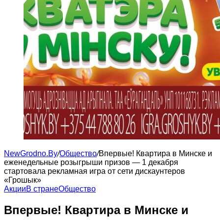
NewGrodno.By
/
Общество
/
Впервые! Квартира в Минске и
еженедельные розыгрыши призов — 1 декабря
стартовала рекламная игра от сети дискаунтеров
«Грошык»
Акции
В стране
Общество
Впервые! Квартира в Минске и