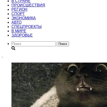
В СТРАНЕ
ПРОИСШЕСТВИЯ
РЕГИОН
CПОРТ
ЭКОНОМИКА
АВТО
СПЕЦПРОЕКТЫ
В МИРЕ
ЗДОРОВЬЕ
Поиск