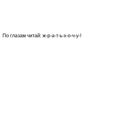
По глазам читай: ж-р-а-т-ь-х-о-ч-у-!