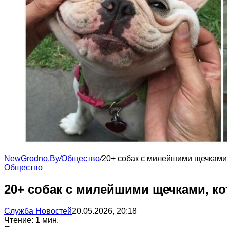
NewGrodno.By
/
Общество
/
20+ собак с милейшими щечками
Общество
20+ собак с милейшими щечками, к
Служба Новостей
20.05.2026, 20:18
Чтение: 1 мин.