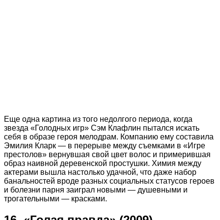
Еще одна картина из того недолгого периода, когда
звезда «Голодных игр» Сэм Клафлин пытался искать
себя в образе героя мелодрам. Компанию ему составила
Эмилия Кларк — в перерыве между съемками в «Игре
престолов» вернувшая свой цвет волос и примерившая
образ наивной деревенской простушки. Химия между
актерами вышла настолько удачной, что даже набор
банальностей вроде разных социальных статусов героев
и болезни парня заиграл новыми — душевными и
трогательными — красками.
16. «Голая правда» (2009)