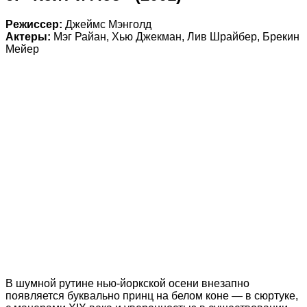
Режиссер:
Джеймс Мэнголд
Актеры:
Мэг Райан, Хью Джекман, Лив Шрайбер, Брекин
Мейер
В шумной рутине нью-йоркской осени внезапно
появляется буквально принц на белом коне — в сюртуке,