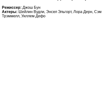
Режиссер:
Джош Бун
Актеры:
Шейлин Вудли, Энсел Эльгорт, Лора Дерн, Сэм
Трэммелл, Уиллем Дефо