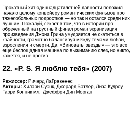
Прокатный хит одиннадцатилетней давности положил
начало целому конвейеру романтических фильмов про
тяжелобольных подростков — но так и остался среди них
лучшим. Пожалуй, секрет в том, что в истории про
обреченный на грустный финал роман экранизация
произведения Джона Грина умудряется не скатиться в
крайности, грамотно балансируя между темами любви,
взросления и смерти. Да, «Виноваты звезды» — это все
еще беспощадная машина по выжиманию слез, но никто,
кажется, и не против.
22. «P. S. Я люблю тебя» (2007)
Режиссер:
Ричард ЛаГравенес
Актеры:
Хилари Суэнк, Джерард Батлер, Лиза Кудроу,
Гарри Конник мл., Джеффри Дин Морган