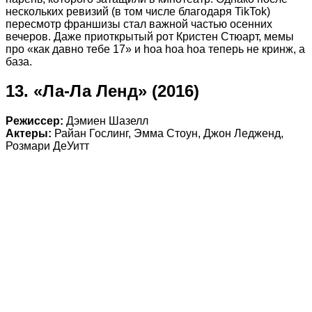
нескольких ревизий (в том числе благодаря TikTok)
пересмотр франшизы стал важной частью осенних
вечеров. Даже приоткрытый рот Кристен Стюарт, мемы
про «как давно тебе 17» и hoa hoa hoa теперь не кринж, а
база.
13. «Ла-Ла Ленд» (2016)
Режиссер:
Дэмиен Шазелл
Актеры:
Райан Гослинг, Эмма Стоун, Джон Ледженд,
Розмари ДеУитт