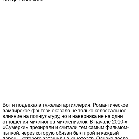
Вот и подъехала тяжелая артиллерия. Романтическое
вампирское фэнтези оказало не только колоссальное
влияние на поп-культуру, но и наверняка не на одни
отношения миллионов миллениалок. В начале 2010-х
«Сумерки» презирали и считали тем самым фильмом-
пыткой, через которую обязан был пройти каждый
парень, которого затащили в кинотеатр. Однако после