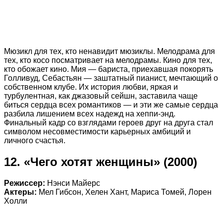
Мюзикл для тех, кто ненавидит мюзиклы. Мелодрама для
тех, кто косо посматривает на мелодрамы. Кино для тех,
кто обожает кино. Мия — бариста, приехавшая покорять
Голливуд, Себастьян — заштатный пианист, мечтающий о
собственном клубе. Их история любви, яркая и
турбулентная, как джазовый сейшн, заставила чаще
биться сердца всех романтиков — и эти же самые сердца
разбила лишением всех надежд на хеппи-энд.
Финальный кадр со взглядами героев друг на друга стал
символом несовместимости карьерных амбиций и
личного счастья.
12. «Чего хотят женщины» (2000)
Режиссер:
Нэнси Майерс
Актеры:
Мел Гибсон, Хелен Хант, Мариса Томей, Лорен
Холли