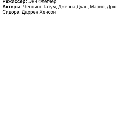
Режиссер:
Энн Флетчер
Актеры:
Ченнинг Татум, Дженна Дуан, Марио, Дрю
Сидора, Даррен Хенсон