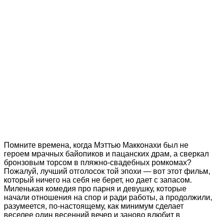
Помните времена, когда Мэттью Макконахи был не
героем мрачных байопиков и пацанских драм, а сверкал
бронзовым торсом в пляжно-свадебных ромкомах?
Пожалуй, лучший отголосок той эпохи — вот этот фильм,
который ничего на себя не берет, но дает с запасом.
Миленькая комедия про парня и девушку, которые
начали отношения на спор и ради работы, а продолжили,
разумеется, по-настоящему, как минимум сделает
веселее один весенний вечер и заново влюбит в