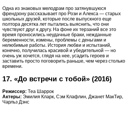
Одна из знаковых мелодрам про затянувшуюся
френдзону рассказывает про Рози и Алекса — старых
школьных друзей, которые после выпускного еще
полтора десятка лет пытались выяснить, что они
чувствуют друг к другу. На фоне их терзаний все это
время проносились неудачные браки, нежданные
беременности, измены, проблемы с деньгами и
нелюбимые работы. История любви и испытаний,
конечно, получилась красивой и убедительной — но
очень уж хочется, глядя на нее, усадить героев и
заставить просто поговорить раньше, чем через столько
времени.
17. «До встречи с тобой» (2016)
Режиссер:
Теа Шаррок
Актеры:
Эмилия Кларк, Сэм Клафлин, Джанет МакТир,
Чарльз Дэнс