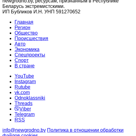
newgrodno.by, ресурсам, признанным в Республике
Беларусь экстремистскими.
ИП Бубликов И.Н. УНП 591270652
Главная
Регион
Общество
Происшествия
Авто
Экономика
Спецпроекты
Cпорт
В стране
YouTube
Instagram
Rutube
vk.com
Odnoklassniki
Threads
Viber
Telegram
RSS
info@newgrodno.by
Политика в отношении обработки
файлов cookies