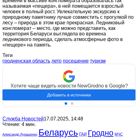
времени в массиве конгломерата образовалась так
называемая «пещера», в ней помещается взрослый
человек в полный рост. Увлекательную экскурсию к
природному памятнику лучше совместить с прогулкой по
лесу – природа в этом крае прекрасная. Ледниковый
конгломерат – место, где можно представить, как
территория Беларуси выглядела во времена
ледникового периода, сделать атмосферные фото в
«пещере» на память.
Теги
гродненская область
лето
посещение
туризм
Хотите чаще видеть новости NewGrodno в Google?
Добавить в источники
Служба Новостей
17.07.2025, 14:48
Чтение: 4 мин.
Беларусь
Гродно
ГАИ
МЧС
Александр Лукашенко