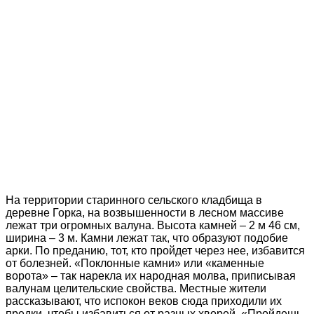
На территории старинного сельского кладбища в
деревне Горка, на возвышенности в лесном массиве
лежат три огромных валуна. Высота камней – 2 м 46 см,
ширина – 3 м. Камни лежат так, что образуют подобие
арки. По преданию, тот, кто пройдет через нее, избавится
от болезней. «Поклонные камни» или «каменные
ворота» – так нарекла их народная молва, приписывая
валунам целительские свойства. Местные жители
рассказывают, что испокон веков сюда приходили их
предки, чтобы избавиться от разных хворей. «Пройдешь