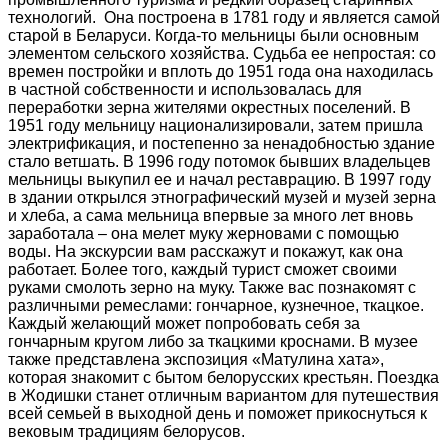
технологий. Она построена в 1781 году и является самой
старой в Беларуси. Когда-то мельницы были основным
элементом сельского хозяйства. Судьба ее непростая: со
времен постройки и вплоть до 1951 года она находилась
в частной собственности и использовалась для
переработки зерна жителями окрестных поселений. В
1951 году мельницу национализировали, затем пришла
электрификация, и постепенно за ненадобностью здание
стало ветшать. В 1996 году потомок бывших владельцев
мельницы выкупил ее и начал реставрацию. В 1997 году
в здании открылся этнографический музей и музей зерна
и хлеба, а сама мельница впервые за много лет вновь
заработала – она мелет муку жерновами с помощью
воды. На экскурсии вам расскажут и покажут, как она
работает. Более того, каждый турист сможет своими
руками смолоть зерно на муку. Также вас познакомят с
различными ремеслами: гончарное, кузнечное, ткацкое.
Каждый желающий может попробовать себя за
гончарным кругом либо за ткацкими кроснами. В музее
также представлена экспозиция «Матулина хата»,
которая знакомит с бытом белорусских крестьян. Поездка
в Жодишки станет отличным вариантом для путешествия
всей семьей в выходной день и поможет прикоснуться к
вековым традициям белорусов.