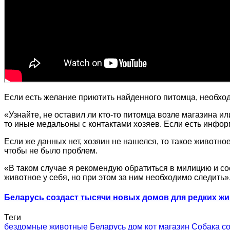
Если есть желание приютить найденного питомца, необход
«Узнайте, не оставил ли кто-то питомца возле магазина и
то иные медальоны с контактами хозяев. Если есть инфор
Если же данных нет, хозяин не нашелся, то такое животное
чтобы не было проблем.
«В таком случае я рекомендую обратиться в милицию и соо
животное у себя, но при этом за ним необходимо следить»,
Беларусь создаст тысячи новых домов для редких жи
Теги
бездомные животные
Беларусь
дом
кот
магазин
Собака
с