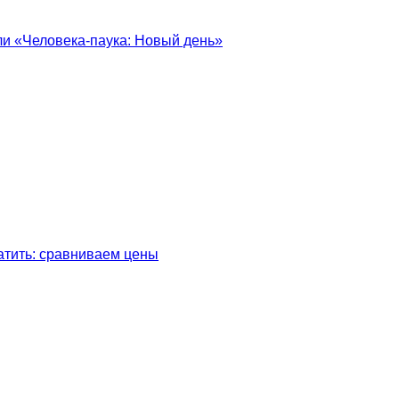
ели «Человека-паука: Новый день»
латить: сравниваем цены