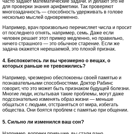
часто задают математические задачи. И делают это не
для проверки знания арифметики. Так проверяют
многозадачность — способность удерживать в голове
несколько мыслей одновременно.
Например, врач произвольно перечисляет числа и просит
от последнего отнять, например, семь. Даже если
человек решает этот пример медленно, но правильно,
ничего страшного — это обычное старение. Если же
задача окажется нерешаемой, это плохой признак.
4. Беспокоитесь ли вы чрезмерно о вещах, о
которых раньше не тревожились?
Например, чрезмерно обеспокоены своей памятью и
познавательными способностями. Доктор Рабинс
говорит, что это может быть признаком будущей болезни.
Многие люди, испытывая такие проблемы, могут даже
подсознательно изменять образ жизни — меньше
общаться с людьми, отстраняться от мира, избегать
общества. Они боятся проблем с памятью при общении.
5. Сильно ли изменился ваш сон?
Например, вопреки привычке, вы стали рано