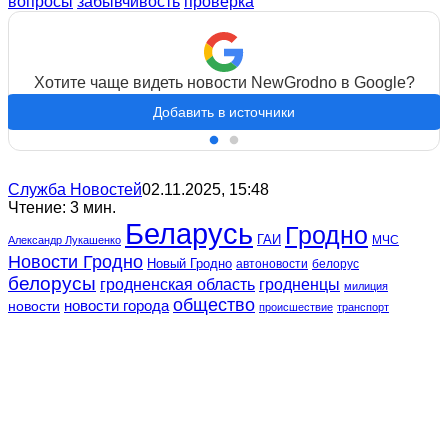
вопросы
забывчивость
проверка
Хотите чаще видеть новости NewGrodno в Google?
Добавить в источники
Служба Новостей
02.11.2025, 15:48
Чтение: 3 мин.
Беларусь
Гродно
ГАИ
МЧС
Александр Лукашенко
Новости Гродно
Новый Гродно
автоновости
белорус
белорусы
гродненская область
гродненцы
милиция
общество
новости
новости города
происшествие
транспорт