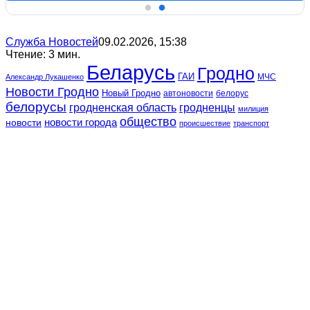
Служба Новостей
09.02.2026, 15:38
Чтение: 3 мин.
Беларусь
Гродно
ГАИ
МЧС
Александр Лукашенко
Новости Гродно
Новый Гродно
автоновости
белорус
белорусы
гродненская область
гродненцы
милиция
общество
новости
новости города
происшествие
транспорт