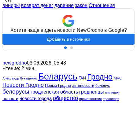
виниры
возврат денег
дарение
закон
Отношения
Хотите чаще видеть новости NewGrodno в Google?
Добавить в источники
newgrodno
03.06.2026, 05:48
Чтение: 2 мин.
Беларусь
Гродно
ГАИ
МЧС
Александр Лукашенко
Новости Гродно
Новый Гродно
автоновости
белорус
белорусы
гродненская область
гродненцы
милиция
общество
новости
новости города
происшествие
транспорт