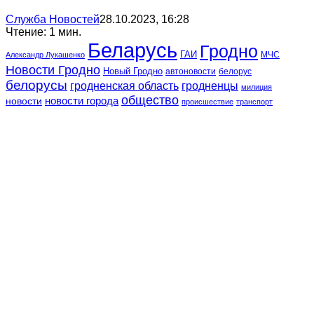
Служба Новостей
28.10.2023, 16:28
Чтение: 1 мин.
Беларусь
Гродно
ГАИ
МЧС
Александр Лукашенко
Новости Гродно
Новый Гродно
автоновости
белорус
белорусы
гродненская область
гродненцы
милиция
общество
новости
новости города
происшествие
транспорт