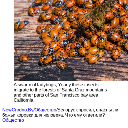
A swarm of ladybugs; Yearly these insects
migrate to the forests of Santa Cruz mountains
and other parts of San Francisco bay area,
California
NewGrodno.By
/
Общество
/
Белорус спросил, опасны ли
божьи коровки для человека. Что ему ответили?
Общество