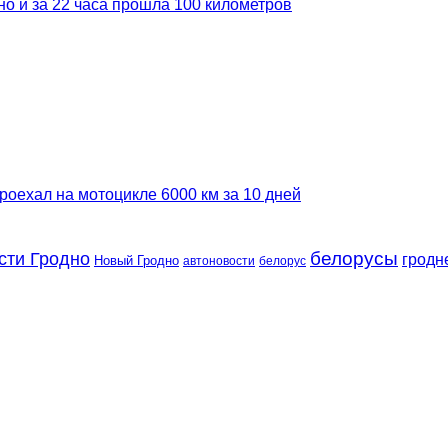
но и за 22 часа прошла 100 километров
роехал на мотоцикле 6000 км за 10 дней
сти Гродно
белорусы
гродн
Новый Гродно
автоновости
белорус