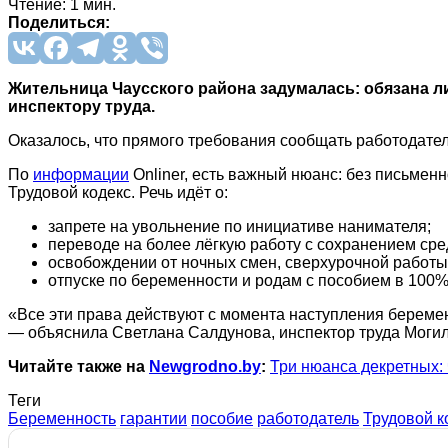
Чтение: 1 мин.
Поделиться:
Жительница Чаусского района задумалась: обязана 
инспектору труда.
Оказалось, что прямого требования сообщать работодател
По
информации
Onliner, есть важный нюанс: без письмен
Трудовой кодекс. Речь идёт о:
запрете на увольнение по инициативе нанимателя;
переводе на более лёгкую работу с сохранением сре
освобождении от ночных смен, сверхурочной работы
отпуске по беременности и родам с пособием в 100%
«Все эти права действуют с момента наступления береме
— объяснила Светлана Салдунова, инспектор труда Могил
Читайте также на
Newgrodno.by
:
Три нюанса декретных:
Теги
Беременность
гарантии
пособие
работодатель
Трудовой к