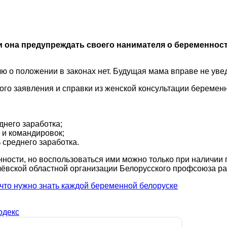
ли она предупреждать своего нанимателя о беременно
ю о положении в законах нет. Будущая мама вправе не увед
ного заявления и справки из женской консультации беремен
днего заработка;
 и командировок;
 среднего заработка.
нности, но воспользоваться ими можно только при наличии
ёвской областной организации Белорусского профсоюза раб
 что нужно знать каждой беременной белоруске
одекс