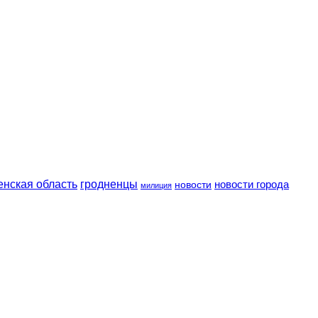
енская область
гродненцы
новости
новости города
милиция