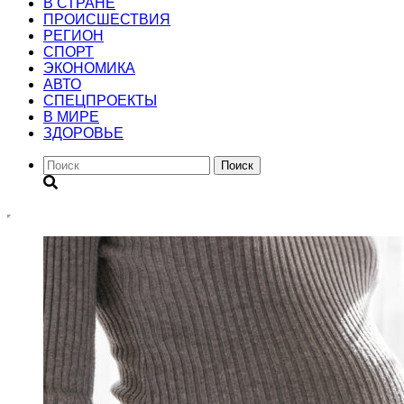
В СТРАНЕ
ПРОИСШЕСТВИЯ
РЕГИОН
CПОРТ
ЭКОНОМИКА
АВТО
СПЕЦПРОЕКТЫ
В МИРЕ
ЗДОРОВЬЕ
Поиск