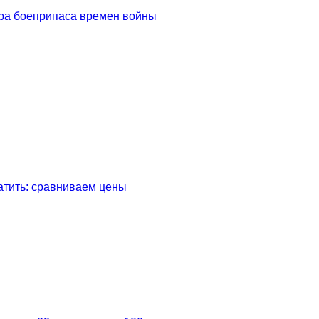
ора боеприпаса времен войны
латить: сравниваем цены