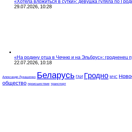
«Хотела вложиться в сутки»: девушка гуляла по Грод
29.07.2026, 10:28
«На родину отца в Чечню и на Эльбрус»: гродненец п
22.07.2026, 10:18
Беларусь
Гродно
Ново
ГАИ
МЧС
Александр Лукашенко
общество
происшествие
транспорт