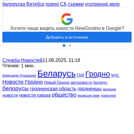
белоруска
Витебск
порно
СК
съемки
уголовное дело
Хотите чаще видеть новости NewGrodno в Google?
Добавить в источники
Служба Новостей
11.06.2025, 11:18
Чтение: 1 мин.
Беларусь
Гродно
ГАИ
МЧС
Александр Лукашенко
Новости Гродно
Новый Гродно
автоновости
белорус
белорусы
гродненская область
гродненцы
милиция
общество
новости
новости города
происшествие
транспорт