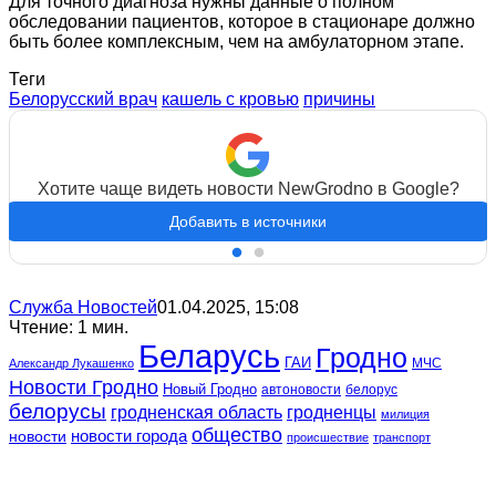
Для точного диагноза нужны данные о полном
обследовании пациентов, которое в стационаре должно
быть более комплексным, чем на амбулаторном этапе.
Теги
Белорусский врач
кашель с кровью
причины
Хотите чаще видеть новости NewGrodno в Google?
Добавить в источники
Служба Новостей
01.04.2025, 15:08
Чтение: 1 мин.
Беларусь
Гродно
ГАИ
МЧС
Александр Лукашенко
Новости Гродно
Новый Гродно
автоновости
белорус
белорусы
гродненская область
гродненцы
милиция
общество
новости
новости города
происшествие
транспорт